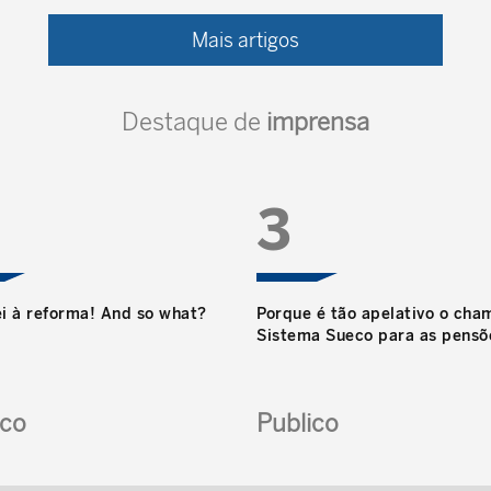
Mais artigos
,
Reunidos a las 10 de la mañana en el business
center de BBVA, Teresa Manuel y Jorge
aprendieron un poco más.
Destaque de
imprensa
3
i à reforma! And so what?
Porque é tão apelativo o ch
Sistema Sueco para as pensõ
ico
Publico