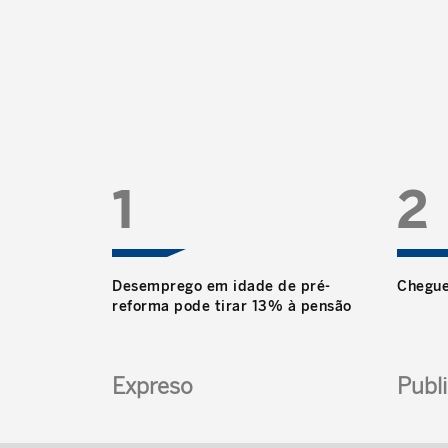
48% dos portugueses da geração do ‘baby boom’
nascidos entre 1957 e 1977, não creem que os
seus rendimentos lhes permitam viver sem
dificuldades durante a sua velhice. É o que se
conclui da VII Sondagem sobre a poupan...
1
2
Desemprego em idade de pré-
Chegue
reforma pode tirar 13% à pensão
Expreso
Publ