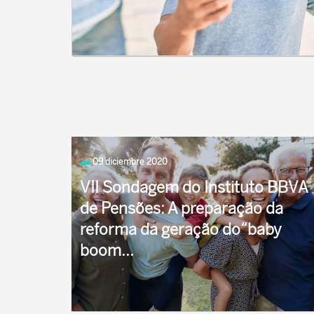
09 diciembre 2020
VII Sondagem do Instituto BBVA
de Pensões: A preparação da
reforma da geração do“baby
boom...