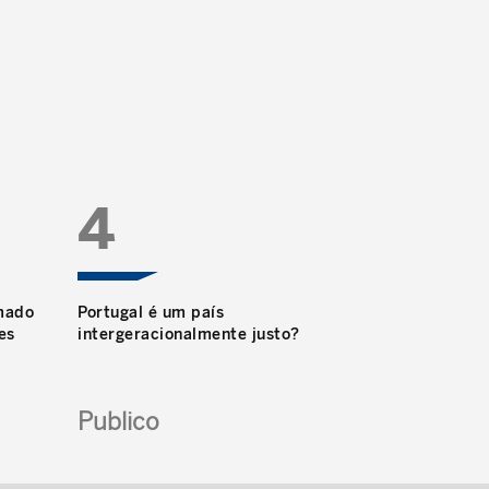
O prémio destina-se a estudantes universitários
de licenciatura, mestrado, pós-graduação ou
doutoramento e tem um valor de 7.500€ para o
autor ou co-autores.
4
amado
Portugal é um país
es
intergeracionalmente justo?
Publico